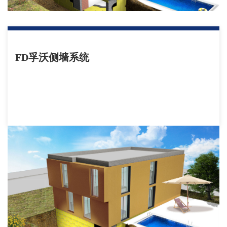
FD孚沃侧墙系统