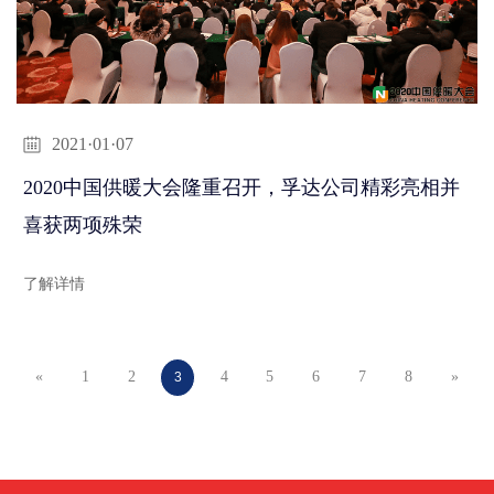
2021·01·07
2020中国供暖大会隆重召开，孚达公司精彩亮相并
喜获两项殊荣
了解详情
«
1
2
4
5
6
7
8
»
3